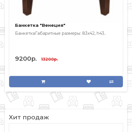
Банкетка "Венеция"
БанкеткаГабаритные размеры: 83х42, h43..
Б
9200р.
13200р.
Хит продаж