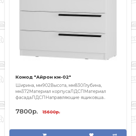
Комод "Айрон км-02"
Ширина, мм902Высота, мм830Глубина,
Ш
мм372Материал корпусаЛДСПМатериал
фасадаЛДСПНаправляющие ящиковша..
ф
7800р.
15600р.