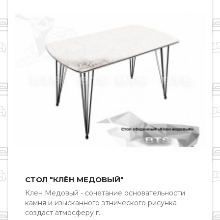
СТОЛ "КЛЁН МЕДОВЫЙ"
Клен Медовый - сочетание основательности
Э
камня и изысканного этнического рисунка
я
создаст атмосферу г..
р