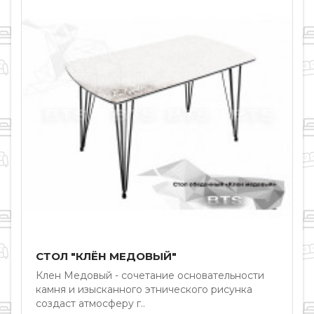
СТОЛ "КЛЁН МЕДОВЫЙ"
Клен Медовый - сочетание основательности
Э
камня и изысканного этнического рисунка
я
создаст атмосферу г..
р