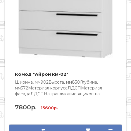
Комод "Айрон км-02"
Ширина, мм902Высота, мм830Глубина,
Ш
мм372Материал корпусаЛДСПМатериал
фасадаЛДСПНаправляющие ящиковша..
ф
7800р.
15600р.