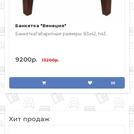
Банкетка "Венеция"
БанкеткаГабаритные размеры: 83х42, h43..
Б
9200р.
13200р.
Хит продаж