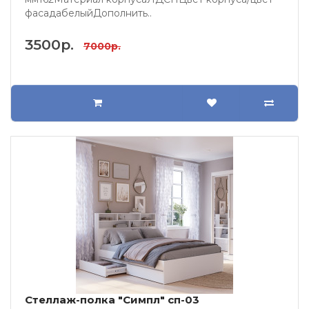
фасадабелыйДополнить..
3500р.
7000р.
Стеллаж-полка "Симпл" сп-03