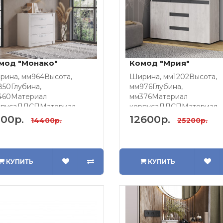
мод "Монако"
Комод "Мрия"
рина, мм964Высота,
Ширина, мм1202Высота,
50Глубина,
мм976Глубина,
460Материал
мм376Материал
рпусаЛДСПМатериал
корпусаЛДСПМатериал
садаЛДСП с декором из
фасадаЛДСПНаправляю
00р.
12600р.
14400р.
25200р.
ФНапр..
ящиковш..
КУПИТЬ
КУПИТЬ