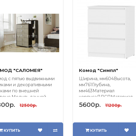
МОД "САЛОМЕЯ"
Комод "Симпл"
мод с пятью выдвижными
Ширина, мм604Высота,
иками и декоративными
мм761Глубина,
лками по внешней
мм463Материал
ороне.Модуль данной
корпусаЛДСПМатериал
ели уни..
фасадаЛДСПНаправляю
00р.
5600р.
12500р.
11200р.
ящиковша..
КУПИТЬ
КУПИТЬ