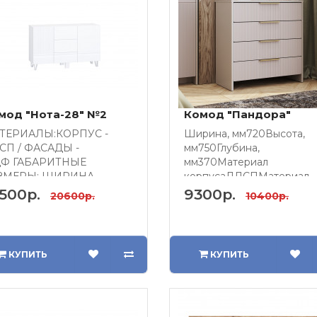
мод "Нота-28" №2
Комод "Пандора"
ТЕРИАЛЫ:КОРПУС -
Ширина, мм720Высота,
СП / ФАСАДЫ -
мм750Глубина,
Ф ГАБАРИТНЫЕ
мм370Материал
ЗМЕРЫ: ШИРИНА -
корпусаЛДСПМатериал
90ВЫСОТА - 850ГЛУБИН..
фасадаМДФНаправляющ
500р.
9300р.
20600р.
10400р.
ящиковшар..
КУПИТЬ
КУПИТЬ