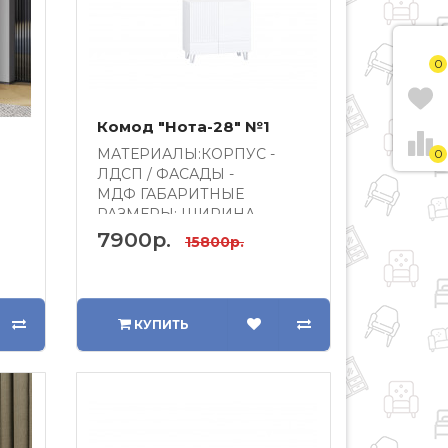
0
Комод "Нота-28" №1
МАТЕРИАЛЫ:КОРПУС -
0
ЛДСП / ФАСАДЫ -
МДФ ГАБАРИТНЫЕ
РАЗМЕРЫ: ШИРИНА -
щие
900ВЫСОТА -
7900р.
15800р.
850ГЛУБИНА..
КУПИТЬ