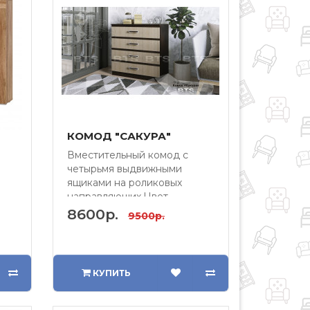
КОМОД "САКУРА"
Вместительный комод с
четырьмя выдвижными
ящиками на роликовых
направляющих.Цвет
щие
фасада:Лоредо ..
8600р.
9500р.
КУПИТЬ