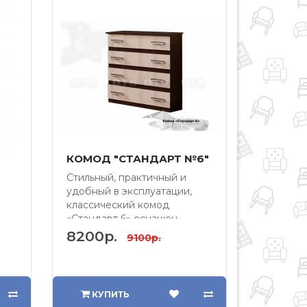
КОМОД "СТАНДАРТ №6"
Стильный, практичный и
удобный в эксплуатации,
классический комод
«Стандарт 6» оснащен
щие
четырьмя вмес..
8200р.
9100р.
КУПИТЬ