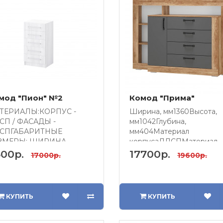
мод "Пион" №2
Комод "Прима"
ТЕРИАЛЫ:КОРПУС -
Ширина, мм1360Высота,
СП / ФАСАДЫ -
мм1042Глубина,
СПГАБАРИТНЫЕ
мм404Материал
ЗМЕРЫ: ШИРИНА -
корпусаЛДСПМатериал
0ВЫСОТА - 1100ГЛУБИНА
фасадаЛДСПНаправляю
00р.
17700р.
17000р.
19600р.
ящиков..
КУПИТЬ
КУПИТЬ