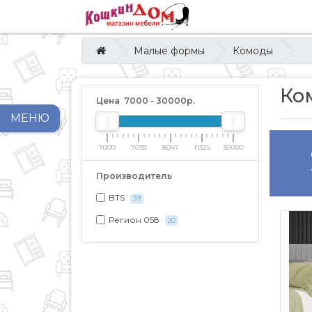
Малые формы
Комоды
Ко
Цена
7000
-
30000
р.
МЕНЮ
7000
7093
8047
11325
30000
Производитель
BTS
39
Регион 058
20