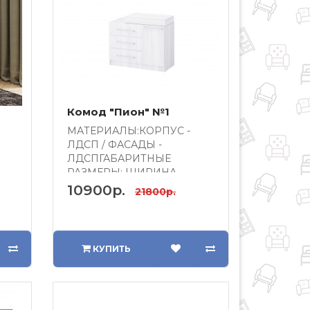
Комод "Пион" №1
МАТЕРИАЛЫ:КОРПУС -
ЛДСП / ФАСАДЫ -
ЛДСПГАБАРИТНЫЕ
РАЗМЕРЫ: ШИРИНА -
ие
1100ВЫСОТА - 920ГЛУБИНА
10900р.
21800р.
- 5..
КУПИТЬ