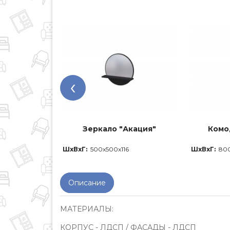
‹
Зеркало "Акация"
Комо
ШхВхГ:
500x500x116
ШхВхГ:
80
Описание
МАТЕРИАЛЫ:
КОРПУС - ЛДСП / ФАСАДЫ - ЛДСП