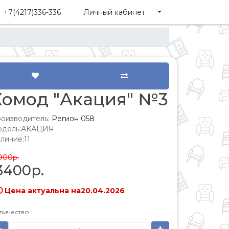
+7(4217)336-336
Личный кабинет
Комод "Акация" №3
оизводитель:
Регион 058
одель:АКАЦИЯ
личие:11
900р.
3400р.
 Цена актуальна на20.04.2026
личество