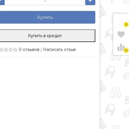
Купить
0
Купить в кредит
0 отзывов
/
Написать отзыв
0
Комод "Акация" №3
Кровать "Акация" 1.4м.
ВхГ:
1300x800x440
ШхВхГ:
1435x850x2050