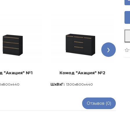
›
д "Акация" №1
Комод "Акация" №2
0x800x440
ШхВхГ:
1300x800x440
Шх
Отзывов (0)