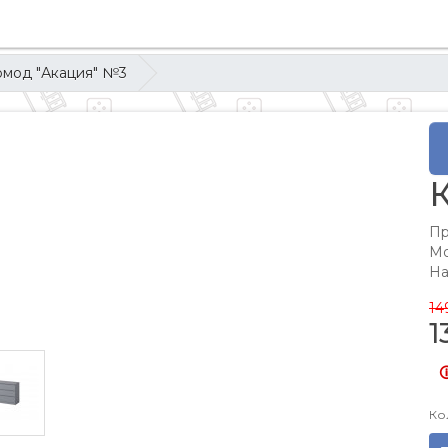
омод "Акация" №3
Пр
М
На
14
1

Ко